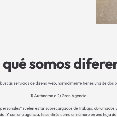
 qué somos difere
buscas servicios de diseño web, normalmente tienes una de dos o
1) Autónomo o 2) Gran Agencia
ersonales” suelen estar sobrecargados de trabajo, abrumados y es 
o. Y con una agencia, te sentirás como un número en una hoja de c