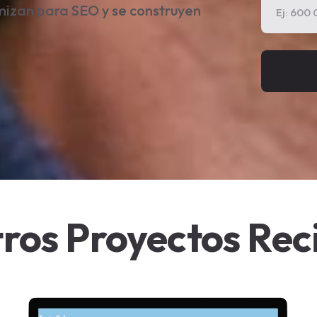
imizan para SEO y se construyen
ros Proyectos Rec