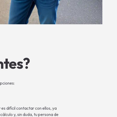
ntes?
pciones:
difícil contactar con ellos, ya
álculo y, sin duda, tu persona de