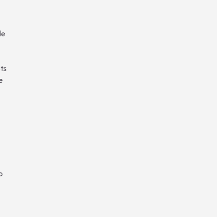
de
ots
e
o