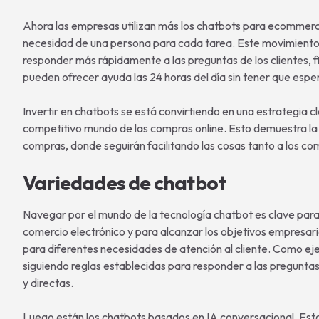
Ahora las empresas utilizan más los chatbots para ecommerce p
necesidad de una persona para cada tarea. Este movimiento in
responder más rápidamente a las preguntas de los clientes, f
pueden ofrecer ayuda las 24 horas del día sin tener que esper
Invertir en chatbots se está convirtiendo en una estrategia 
competitivo mundo de las compras online. Esto demuestra la 
compras, donde seguirán facilitando las cosas tanto a los c
Variedades de chatbot
Navegar por el mundo de la tecnología chatbot es clave para m
comercio electrónico y para alcanzar los objetivos empresaria
para diferentes necesidades de atención al cliente. Como ej
siguiendo reglas establecidas para responder a las preguntas
y directas.
Luego están los chatbots basados en IA conversacional. Esto