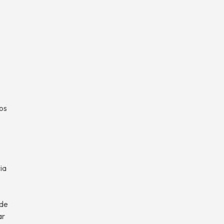
os
ia
 de
ar