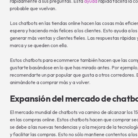
rápidamente a sus preguntas. Esta
ayuda
rápida facilita la 
probable que vuelvan.
Los chatbots en las tiendas online hacen las cosas más efic
espera y haciendo más felices a los clientes. Esto ayuda a 
generar más ventas y clientes fieles. Las respuestas rápidas 
marca y se queden con ella.
Estos chatbots para ecommerce también hacen que las comp
gustarte basándose en lo que has mirado antes. Por ejemplo, 
recomendarte un par popular que gusta a otros corredores. Es
animándote a comprar más y a volver.
Expansión del mercado de chatb
El mercado mundial de chatbots va camino de alcanzar los 15.
en las compras online. Estos chatbots hacen que comprar sea m
se debe a las nuevas tendencias y a la mejora de la tecnolo
y facilitar las compras. Esto no sólo mantiene contentos a lo