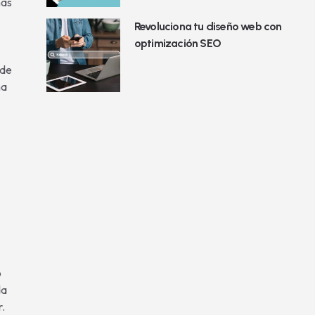
más
Revoluciona tu diseño web con
optimización SEO
ede
na
o
da
r.