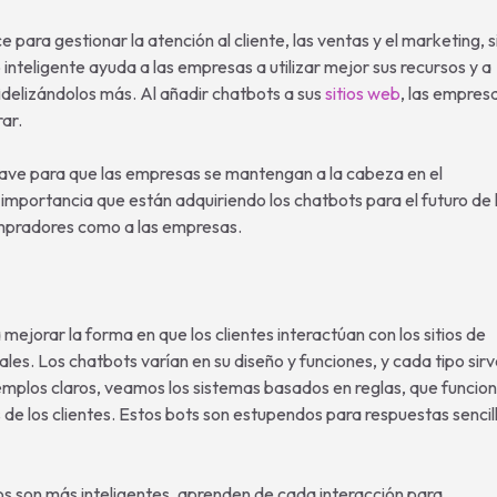
ara gestionar la atención al cliente, las ventas y el marketing, s
teligente ayuda a las empresas a utilizar mejor sus recursos y a
idelizándolos más. Al añadir chatbots a sus
sitios web
, las empres
ar.
clave para que las empresas se mantengan a la cabeza en el
importancia que están adquiriendo los chatbots para el futuro de 
ompradores como a las empresas.
ejorar la forma en que los clientes interactúan con los sitios de
les. Los chatbots varían en su diseño y funciones, y cada tipo sir
emplos claros, veamos los sistemas basados en reglas, que funcio
 de los clientes. Estos bots son estupendos para respuestas sencil
s son más inteligentes, aprenden de cada interacción para