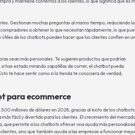
compra y mantiene contentos a los clientes, lo que significa que es 
ientes. Gestionan muchas preguntas al mismo tiempo, reduciendo la
los compradores a obtener lo que necesitan rápidamente, lo que pu
y útiles de los chatbots pueden hacer que los clientes confíen en u
ras sean más personales. Te sugieren productos que podrían
si has estado mirando zapatillas de correr, el chatbot puede
to te hace sentir como si la tienda te conociera de verdad,
ot para ecommerce
500 millones de dólares en 2028, gracias al éxito de los chatbots
ás fácil y divertido para los clientes. El crecimiento del mercad
gía, que permite a los chatbots ofrecer una ayuda más personaliza
s clientes, sino que también ayuda a las empresas a funcionar mejo